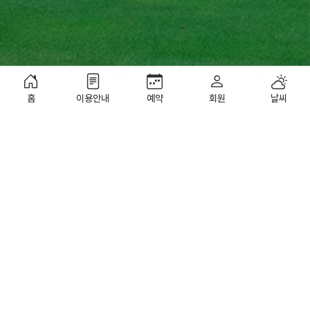
홈
이용안내
예약
회원
날씨
락코스
Rock Course
6Hole, 25Par, 2,351Yard
코스공략보기